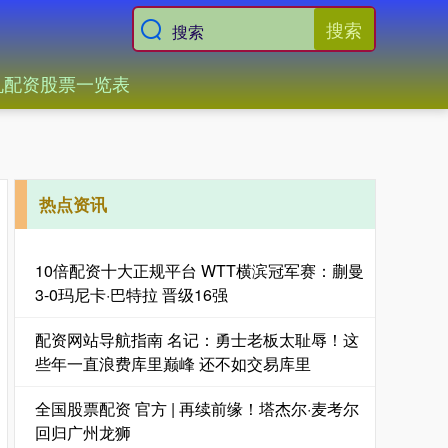
搜索
机配资股票一览表
热点资讯
10倍配资十大正规平台 WTT横滨冠军赛：蒯曼
3-0玛尼卡·巴特拉 晋级16强
配资网站导航指南 名记：勇士老板太耻辱！这
些年一直浪费库里巅峰 还不如交易库里
全国股票配资 官方 | 再续前缘！塔杰尔·麦考尔
回归广州龙狮