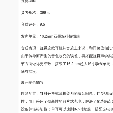
虹觅Ultra
参考价格：399元
音质评分：9.5
发声单元：16.2mm石墨烯科技振膜
音质表现：虹觅这款耳机从音质上来说，和同价位相比
由于传导而产生的音色改变的误差，再搭配虹觅声学实验
节方面做得更细致。搭载了16.2mm超大尺寸动圈单
满有层次。
展开剩余88%
性能配置：针对开放式耳机普遍的漏音问题，虹觅Ult
性；而且采用了创新性的触片式充电，解决了传统触点
设备并轻松切换；单耳可以达到8小时续航，搭配充电仓