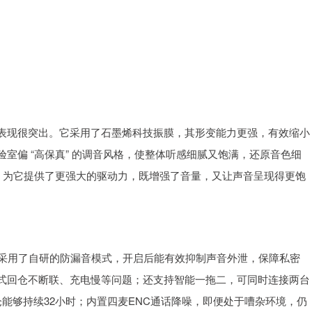
表现很突出。它采用了石墨烯科技振膜，其形变能力更强，有效缩小
室偏 “高保真” 的调音风格，使整体听感细腻又饱满，还原音色细
元，为它提供了更强大的驱动力，既增强了音量，又让声音呈现得更饱
ra采用了自研的防漏音模式，开启后能有效抑制声音外泄，保障私密
式回仓不断联、充电慢等问题；还支持智能一拖二，可同时连接两台
能够持续32小时；内置四麦ENC通话降噪，即便处于嘈杂环境，仍