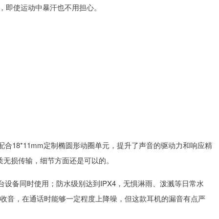
6，即使运动中暴汗也不用担心。
合18*11mm定制椭圆形动圈单元，提升了声音的驱动力和响应精
音质无损传输，细节方面还是可以的。
容两台设备同时使用；防水级别达到IPX4，无惧淋雨、泼溅等日常水
于收音，在通话时能够一定程度上降噪，但这款耳机的漏音有点严