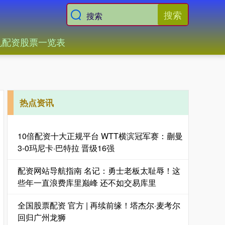
搜索
机配资股票一览表
热点资讯
10倍配资十大正规平台 WTT横滨冠军赛：蒯曼
3-0玛尼卡·巴特拉 晋级16强
配资网站导航指南 名记：勇士老板太耻辱！这
些年一直浪费库里巅峰 还不如交易库里
全国股票配资 官方 | 再续前缘！塔杰尔·麦考尔
回归广州龙狮