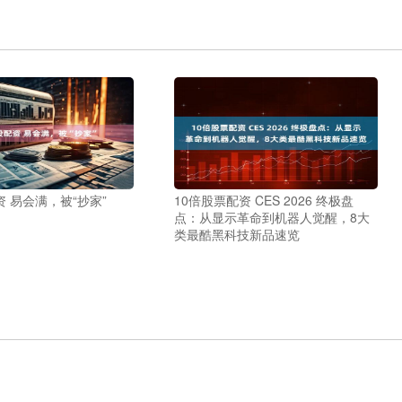
 易会满，被“抄家”
10倍股票配资 CES 2026 终极盘
点：从显示革命到机器人觉醒，8大
类最酷黑科技新品速览