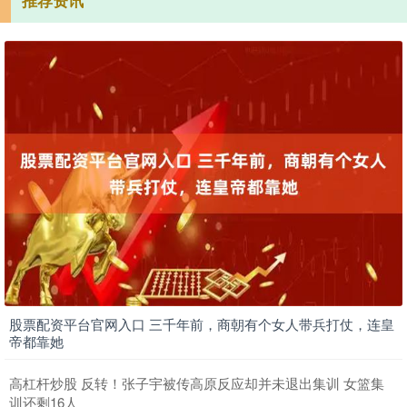
推荐资讯
股票配资平台官网入口 三千年前，商朝有个女人带兵打仗，连皇
帝都靠她
高杠杆炒股 反转！张子宇被传高原反应却并未退出集训 女篮集
训还剩16人