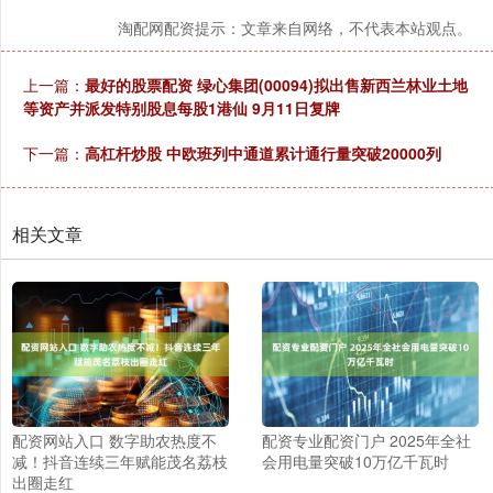
淘配网配资提示：文章来自网络，不代表本站观点。
上一篇：
最好的股票配资 绿心集团(00094)拟出售新西兰林业土地
等资产并派发特别股息每股1港仙 9月11日复牌
下一篇：
高杠杆炒股 中欧班列中通道累计通行量突破20000列
相关文章
配资网站入口 数字助农热度不
配资专业配资门户 2025年全社
减！抖音连续三年赋能茂名荔枝
会用电量突破10万亿千瓦时
出圈走红