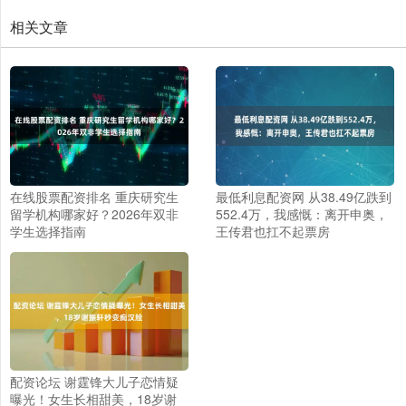
相关文章
在线股票配资排名 重庆研究生
最低利息配资网 从38.49亿跌到
留学机构哪家好？2026年双非
552.4万，我感慨：离开申奥，
学生选择指南
王传君也扛不起票房
配资论坛 谢霆锋大儿子恋情疑
曝光！女生长相甜美，18岁谢