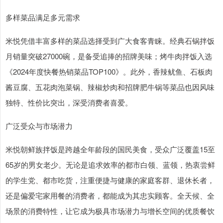
多样菜品满足多元需求
米悦凭借丰富多样的菜品选择受到广大食客青睐。经典石锅拌饭
月销量突破27000碗，是备受追捧的招牌美味；烤牛肉拌饭入选
《2024年度快餐热销菜品TOP100》。此外，香辣鱿鱼、石板肉
酱豆腐、五花肉泡菜锅、辣椒炒肉和招牌肥牛锅等菜品也因风味
独特、性价比突出，深受消费者喜爱。
广泛受众与市场潜力
米悦朝鲜族拌饭是跨越全年龄段的国民美食，受众广泛覆盖15至
65岁的男女老少。无论是追求效率的都市白领、蓝领，热衷尝鲜
的学生党、都市吃货，注重便捷与健康的家庭客群、退休长者，
还是偏爱宅家用餐的消费者，都能成为其忠实顾客。全天候、全
场景的消费特性，让它成为极具市场潜力与增长空间的优质餐饮