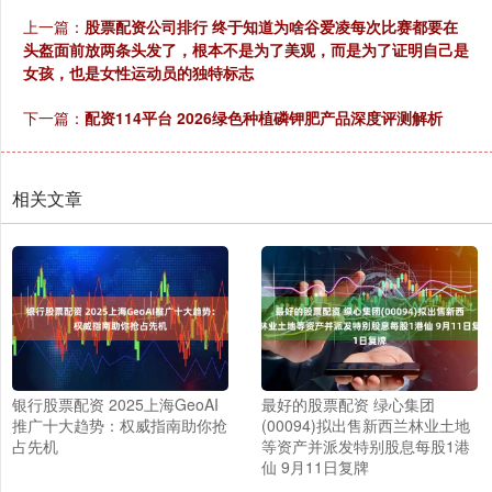
上一篇：
股票配资公司排行 终于知道为啥谷爱凌每次比赛都要在
头盔面前放两条头发了，根本不是为了美观，而是为了证明自己是
女孩，也是女性运动员的独特标志
下一篇：
配资114平台 2026绿色种植磷钾肥产品深度评测解析
相关文章
银行股票配资 2025上海GeoAI
最好的股票配资 绿心集团
推广十大趋势：权威指南助你抢
(00094)拟出售新西兰林业土地
占先机
等资产并派发特别股息每股1港
仙 9月11日复牌