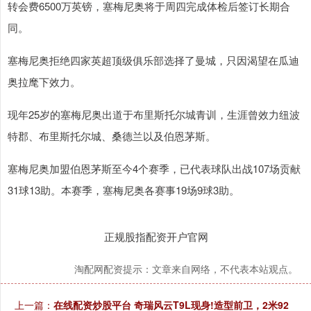
转会费6500万英镑，塞梅尼奥将于周四完成体检后签订长期合
同。
塞梅尼奥拒绝四家英超顶级俱乐部选择了曼城，只因渴望在瓜迪
奥拉麾下效力。
现年25岁的塞梅尼奥出道于布里斯托尔城青训，生涯曾效力纽波
特郡、布里斯托尔城、桑德兰以及伯恩茅斯。
塞梅尼奥加盟伯恩茅斯至今4个赛季，已代表球队出战107场贡献
31球13助。本赛季，塞梅尼奥各赛事19场9球3助。
正规股指配资开户官网
淘配网配资提示：文章来自网络，不代表本站观点。
上一篇：
在线配资炒股平台 奇瑞风云T9L现身!造型前卫，2米92