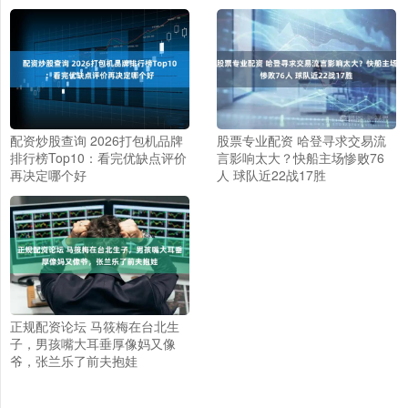
配资炒股查询 2026打包机品牌
股票专业配资 哈登寻求交易流
排行榜Top10：看完优缺点评价
言影响太大？快船主场惨败76
再决定哪个好
人 球队近22战17胜
正规配资论坛 马筱梅在台北生
子，男孩嘴大耳垂厚像妈又像
爷，张兰乐了前夫抱娃