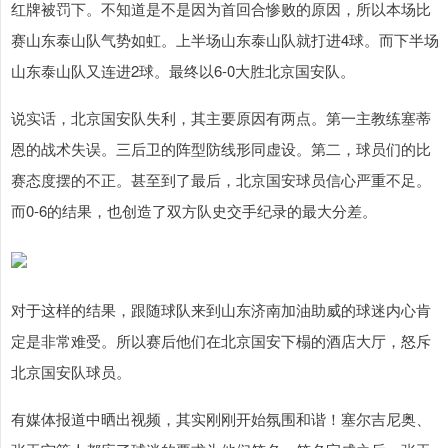
红牌被罚下。不知道是不是因为首回合惨败的原因，所以本场比
赛山东泰山队气势如虹。上半场山东泰山队就打进4球。而下半场
山东泰山队又连进2球。最终以6-0大胜北京国安队。
说实话，北京国安队失利，其主要原因有两点。第一主教练塞蒂
恩的战术失误。三后卫的阵型防线形同虚设。第二，球员们的比
赛态度摆的不正。甚至到了最后，北京国安球员信心严重不足。
而0-6的结果，也创造了双方队史交手纪录的最大分差。
对于这样的结果，跟随球队来到山东济南加油助威的球迷内心肯
定是非常难受。所以赛后他们在北京国安下榻的酒店大厅，怒斥
北京国安队球员。
有媒体报道中晒出视频，其实刚刚开始氛围和谐！塞尔吉尼奥、