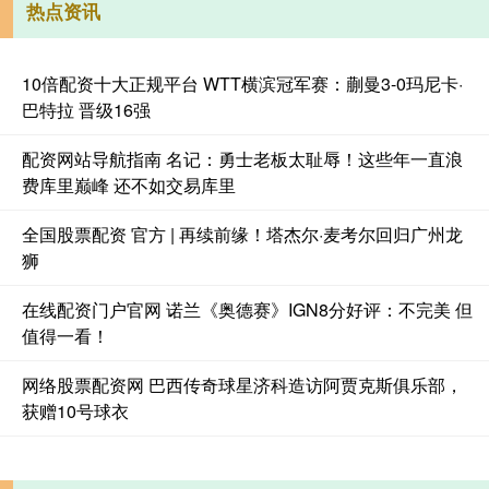
热点资讯
10倍配资十大正规平台 WTT横滨冠军赛：蒯曼3-0玛尼卡·
巴特拉 晋级16强
配资网站导航指南 名记：勇士老板太耻辱！这些年一直浪
费库里巅峰 还不如交易库里
全国股票配资 官方 | 再续前缘！塔杰尔·麦考尔回归广州龙
狮
在线配资门户官网 诺兰《奥德赛》IGN8分好评：不完美 但
值得一看！
网络股票配资网 巴西传奇球星济科造访阿贾克斯俱乐部，
获赠10号球衣