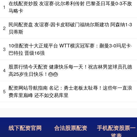
在线配资炒股 友谊赛-比尔希利传射 巴黎圣日耳曼0-3不敌
1
马略卡
民间配资盘 友谊赛-因卡皮耶破门福纳尔斯建功 阿森纳1-3
2
贝蒂斯
10倍配资十大正规平台 WTT横滨冠军赛：蒯曼3-0玛尼卡·
3
巴特拉 晋级16强
股票行情今天配资 健康快乐每一天！祝吉林男篮球员孔德
4
高25岁生日快乐！🎂🎂
配资网站导航指南 名记：勇士老板太耻辱！这些年一直浪
5
费库里巅峰 还不如交易库里
线下配资官网
合法股票配资
手机配资股票一
览表