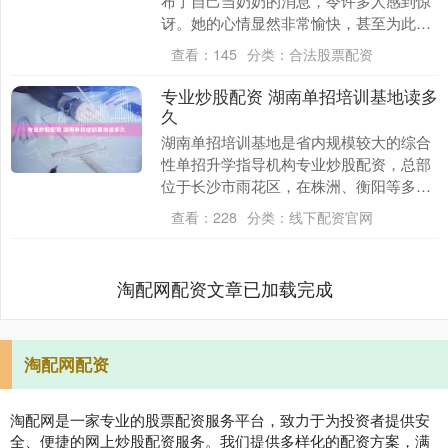
布了自己当奶奶的消息，令许多人感到惊
讶。她的心情显然非常愉快，甚至为此感
到自豪。毕竟，很多女性在这个年纪还在
查看：
145
分类：
合法股票配资
为二胎奔波，而....
专业炒股配资 湖南单招培训基地读多
久
湖南单招培训基地是省内规模较大的综合
性单招升学指导机构专业炒股配资，总部
位于长沙市雨花区，在株洲、衡阳等多地
设有分校，交通网络便捷。基地整合了全
查看：
228
分类：
线下配资官网
省 30 余所高....
淘配网配资文章已加载完成
淘配网配资
淘配网是一家专业的股票配资服务平台，致力于为投资者提供安
全、便捷的网上炒股配资服务。我们提供多样化的配资方案，满