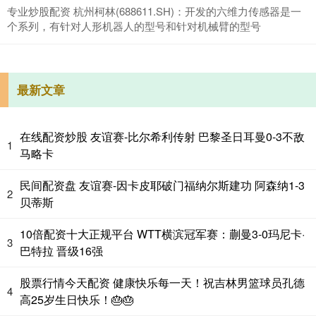
专业炒股配资 杭州柯林(688611.SH)：开发的六维力传感器是一
个系列，有针对人形机器人的型号和针对机械臂的型号
最新文章
在线配资炒股 友谊赛-比尔希利传射 巴黎圣日耳曼0-3不敌
1
马略卡
民间配资盘 友谊赛-因卡皮耶破门福纳尔斯建功 阿森纳1-3
2
贝蒂斯
10倍配资十大正规平台 WTT横滨冠军赛：蒯曼3-0玛尼卡·
3
巴特拉 晋级16强
股票行情今天配资 健康快乐每一天！祝吉林男篮球员孔德
4
高25岁生日快乐！🎂🎂