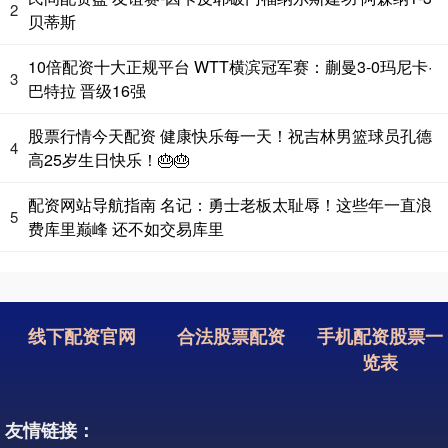
2
贝蒂斯
10倍配资十大正规平台 WTT横滨冠军赛：蒯曼3-0玛尼卡·
3
巴特拉 晋级16强
股票行情今天配资 健康快乐每一天！祝吉林男篮球员孔德
4
高25岁生日快乐！🎂🎂
配资网站导航指南 名记：勇士老板太耻辱！这些年一直浪
5
费库里巅峰 还不如交易库里
线下配资官网
合法股票配资
手机配资股票一
览表
友情链接：