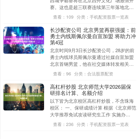
西城争霸赛将在北京西外文化广场激情开
赛。这也是超三联赛连续第三年落地北京
西城线上股票配资网址，18支劲旅将齐聚
查看：
109
分类：
手机配资股票一览表
京城，....
长沙配资公司 北京男篮再获强援：前
勇士内线斯佩尔曼自宣加盟 将助力冲
第4冠
北京时间9月3日长沙配资公司，28岁的前
勇士内线球员斯佩尔曼通过社媒自宣加盟
北京首钢男篮，他在社交媒体转发相关报
道。北京男篮目前已经确定杰曼与斯佩尔
查看：
96
分类：
合法股票配资
曼两位外援，....
高杠杆炒股 北京师范大学2026届保
研排名计算、名额介绍
以下皆为北京校区高杠杆炒股，不含珠海
校区： 一、保研成绩计算 根据《北京师范
大学推荐免试攻读研究生工作 实施办
法》： 普通推免名额的综合排名计算采用
查看：
236
分类：
手机配资股票一览表
结构计分法。....