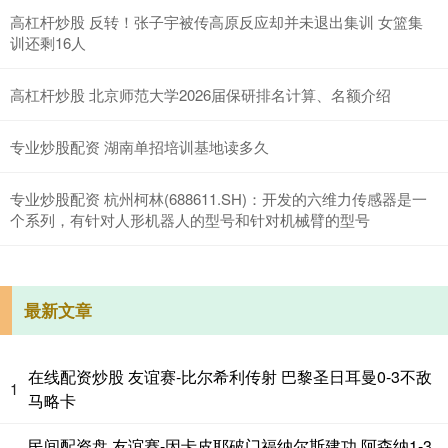
高杠杆炒股 反转！张子宇被传高原反应却并未退出集训 女篮集
训还剩16人
高杠杆炒股 北京师范大学2026届保研排名计算、名额介绍
专业炒股配资 湖南单招培训基地读多久
专业炒股配资 杭州柯林(688611.SH)：开发的六维力传感器是一
个系列，有针对人形机器人的型号和针对机械臂的型号
最新文章
在线配资炒股 友谊赛-比尔希利传射 巴黎圣日耳曼0-3不敌
1
马略卡
民间配资盘 友谊赛-因卡皮耶破门福纳尔斯建功 阿森纳1-3